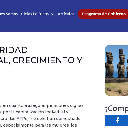
nes Somos
Ciclos Políticos
Artículos
Programa de Gobierno
ARIDAD
L, CRECIMIENTO Y
do en cuanto a asegurar pensiones dignas
¡Comp
 por la capitalización individual y
ucro (las AFPs), no sólo han demostrado
o, especialmente para las mujeres, los