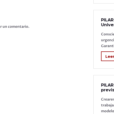
PILAR
Unive
ar un comentario.
Conscie
urgenc
Garanti
Lee
PILAR
previ
Creare
trabaja
modelo.