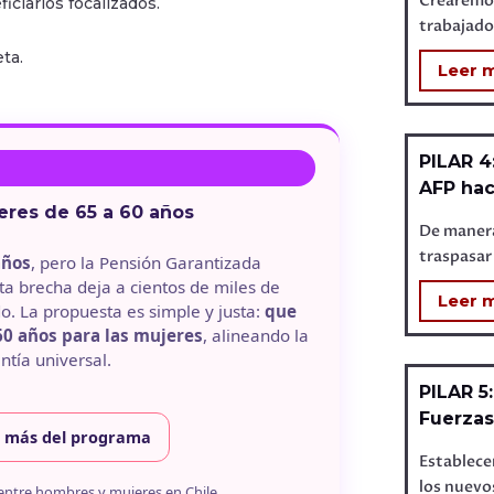
Crearemo
iciarios focalizados.
trabajado
ta.
Leer 
PILAR 4
AFP hac
res de 65 a 60 años
De manera
traspasar 
años
, pero la Pensión Garantizada
sta brecha deja a cientos de miles de
Leer 
o. La propuesta es simple y justa:
que
60 años para las mujeres
, alineando la
ntía universal.
PILAR 5
Fuerzas
 más del programa
Establece
los nuevos
 entre hombres y mujeres en Chile.