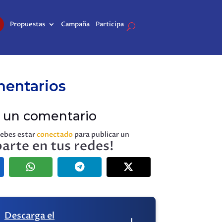
Propuestas
Campaña
Participa
mentarios
r un comentario
debes estar
conectado
para publicar un
arte en tus redes!
.
Descarga el