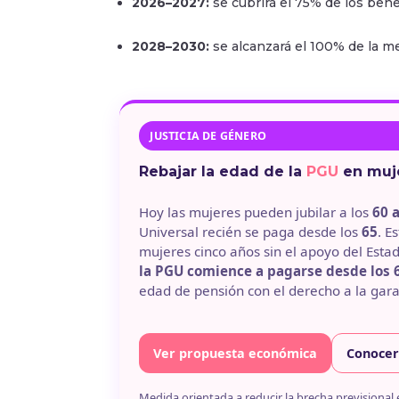
2026–2027:
se cubrirá el 75% de los benef
2028–2030:
se alcanzará el 100% de la me
JUSTICIA DE GÉNERO
Rebajar la edad de la
PGU
en muje
Hoy las mujeres pueden jubilar a los
60 
Universal recién se paga desde los
65
. E
mujeres cinco años sin el apoyo del Estad
la PGU comience a pagarse desde los 
edad de pensión con el derecho a la gara
Ver propuesta económica
Conocer
Medida orientada a reducir la brecha previsional