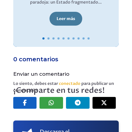
paradoja: un Estado fragmentado...
Leer más
0 comentarios
Enviar un comentario
Lo siento, debes estar
conectado
para publicar un
¡Comparte en tus redes!
comentario.
Descarga el