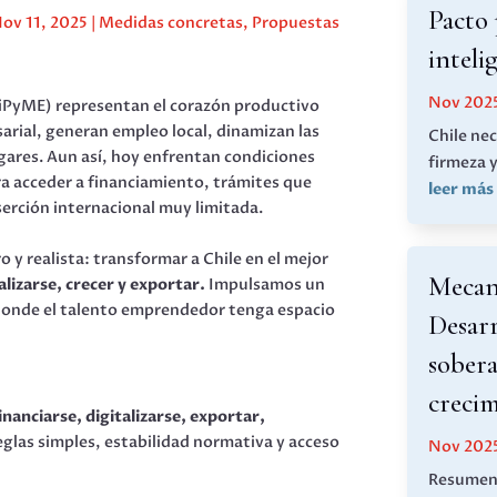
Pacto 
ov 11, 2025
|
Medidas concretas
,
Propuestas
inteli
Nov 202
iPyME) representan el corazón productivo
sarial, generan empleo local, dinamizan las
Chile nec
gares. Aun así, hoy enfrentan condiciones
firmeza 
a acceder a financiamiento, trámites que
leer más
nserción internacional muy limitada.
y realista: transformar a Chile en el mejor
Mecan
lizarse, crecer y exportar.
Impulsamos un
donde el talento emprendedor tenga espacio
Desarr
sobera
creci
inanciarse, digitalizarse, exportar,
reglas simples, estabilidad normativa y acceso
Nov 202
Resumen 