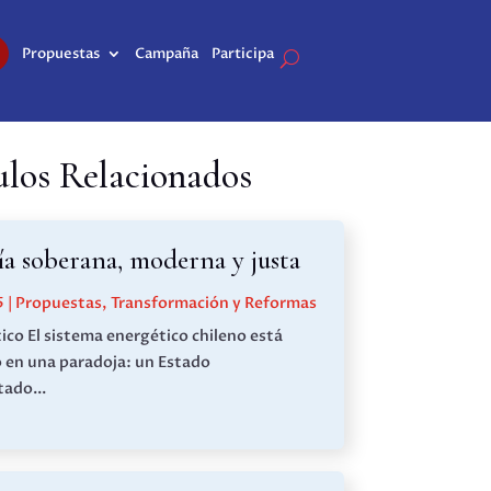
Propuestas
Campaña
Participa
ulos Relacionados
a soberana, moderna y justa
5
|
Propuestas
,
Transformación y Reformas
ico El sistema energético chileno está
 en una paradoja: un Estado
ado...