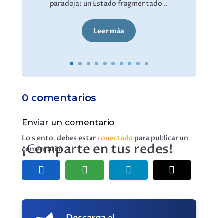
paradoja: un Estado fragmentado...
Leer más
0 comentarios
Enviar un comentario
Lo siento, debes estar
conectado
para publicar un
¡Comparte en tus redes!
comentario.
Descarga el