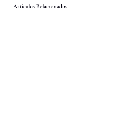
Artículos Relacionados
Diagnóstico El sistema energético chileno está
atrapado en una paradoja: un Estado
fragmentado...
Chile necesita una política migratoria con
verdad, firmeza y humanidad. No desde el
miedo, pero...