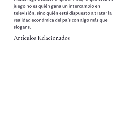
juego no es quién gana un intercambio en
televisión, sino quién está dispuesto a tratar la
realidad económica del país con algo más que
slogans.
Artículos Relacionados
Estamos ad portas de la segunda vuelta de la
elección presidencial. Ocho proyectos se
disputaron...
Cuando ya no tienes nada que perder A menos