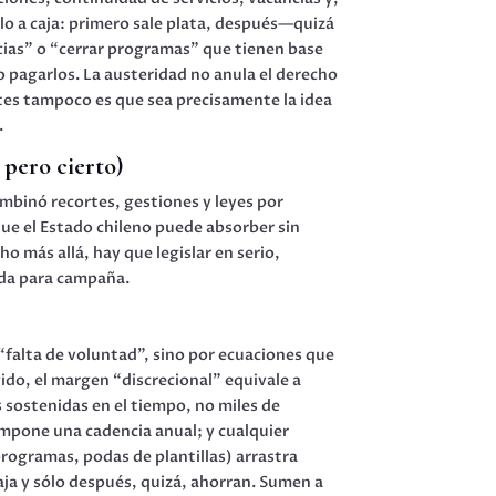
calo a caja: primero sale plata, después—quizá
ias” o “cerrar programas” que tienen base
o pagarlos. La austeridad no anula el derecho
tes tampoco es que sea precisamente la idea
.
 pero cierto)
mbinó recortes, gestiones y leyes por
ue el Estado chileno puede absorber sin
o más allá, hay que legislar en serio,
eda para campaña.
 “falta de voluntad”, sino por ecuaciones que
ido, el margen “discrecional” equivale a
s sostenidas en el tiempo, no miles de
impone una cadencia anual; y cualquier
programas, podas de plantillas) arrastra
ja y sólo después, quizá, ahorran. Sumen a