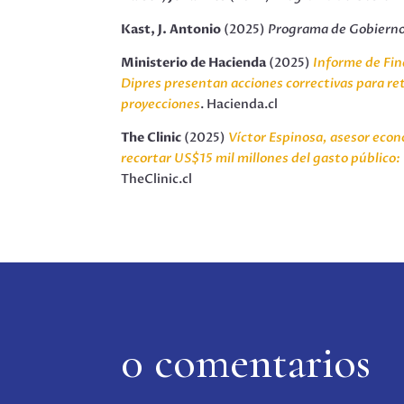
Kast, J. Antonio
(2025)
Programa de Gobiern
Ministerio de Hacienda
(2025)
Informe de Fin
Dipres presentan acciones correctivas para ret
proyecciones
. Hacienda.cl
The Clinic
(2025)
Víctor Espinosa, asesor eco
recortar US$15 mil millones del gasto público:
TheClinic.cl
0 comentarios