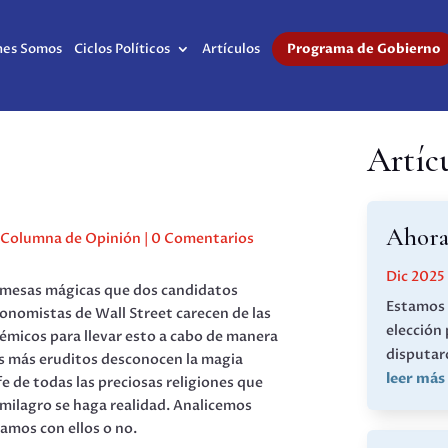
nes Somos
Ciclos Políticos
Artículos
Programa de Gobierno
Artíc
Ahora 
|
Columna de Opinión
|
0 Comentarios
Dic 2025
omesas mágicas que dos candidatos
Estamos 
onomistas de Wall Street carecen de las
elección
émicos para llevar esto a cabo de manera
disputaro
ts más eruditos desconocen la magia
leer más
fe de todas las preciosas religiones que
 milagro se haga realidad. Analicemos
damos con ellos o no.