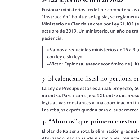
Fusionar ministerios, redefinir competencias o
“instrucción” bonita: se legisla, se reglament
Ministerio de Ciencia se creó por Ley 21.105 
octubre de 2019. Un ministerio, un año de trán
paciencia.
«Vamos a reducir los ministerios de 25 a 9
con ley o sin ley»
~Victor Espinosa, asesor económico de J. K
3- El calendario fiscal no perdona 
La Ley de Presupuestos es anual: proyecto, 60
no entra. Partir con tijera XXL entre dos pr
legislativas constantes y una coordinación fin
Las rebajas exprés quedan para el supermercad
4- “Ahorros” que primero cuestan
El plan de Kaiser anota la eliminación gradua
Aterrizado, eso son indemnizaciones, reubicac