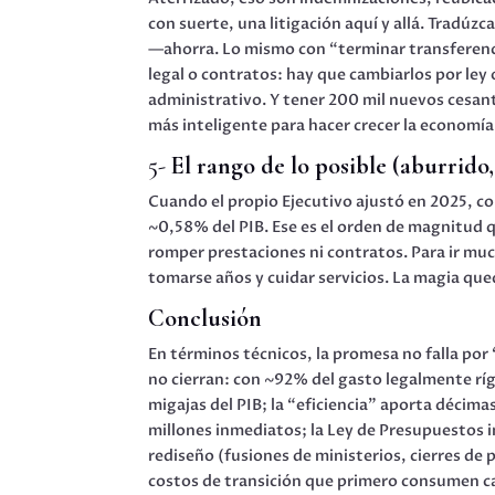
con suerte, una litigación aquí y allá. Tradúz
—ahorra. Lo mismo con “terminar transferenc
legal o contratos: hay que cambiarlos por ley 
administrativo. Y tener 200 mil nuevos cesan
más inteligente para hacer crecer la economía
5-
El rango de lo posible (aburrido,
Cuando el propio Ejecutivo ajustó en 2025, co
~0,58% del PIB. Ese es el orden de magnitud q
romper prestaciones ni contratos. Para ir much
tomarse años y cuidar servicios. La magia qu
Conclusión
En términos técnicos, la promesa no falla por
no cierran: con ~92% del gasto legalmente ríg
migajas del PIB; la “eficiencia” aporta décima
millones inmediatos; la Ley de Presupuestos 
rediseño (fusiones de ministerios, cierres de 
costos de transición que primero consumen ca