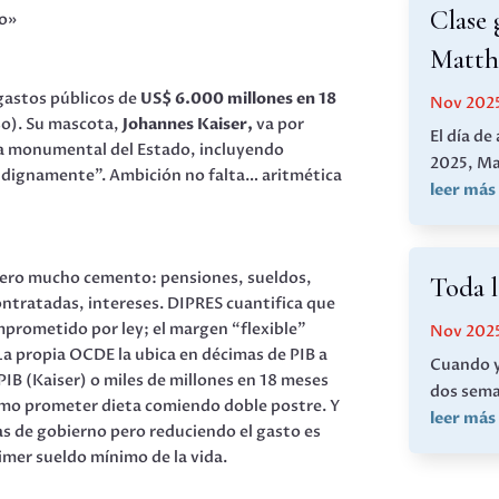
Clase 
go»
Matth
gastos públicos de
US$ 6.000 millones en 18
Nov 202
so). Su mascota,
Johannes Kaiser,
va por
El día de
a monumental del Estado, incluyendo
2025, Ma
 dignamente”. Ambición no falta… aritmética
leer más
 pero mucho cemento: pensiones, sueldos,
Toda l
contratadas, intereses. DIPRES cuantifica que
prometido por ley; el margen “flexible”
Nov 202
 La propia OCDE la ubica en décimas de PIB a
Cuando y
PIB (Kaiser) o miles de millones en 18 meses
dos seman
como prometer dieta comiendo doble postre. Y
leer más
 de gobierno pero reduciendo el gasto es
imer sueldo mínimo de la vida.