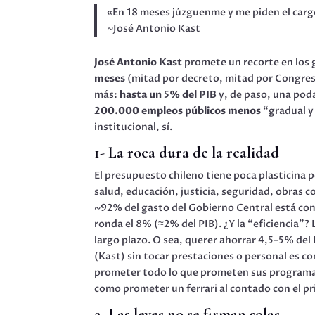
«En 18 meses júzguenme y me piden el car
~José Antonio Kast
José Antonio Kast
promete un recorte en los 
meses
(mitad por decreto, mitad por Congre
más:
hasta un 5% del PIB
y, de paso, una pod
200.000 empleos públicos menos
“gradual y
institucional, sí.
1-
La roca dura de la realidad
El presupuesto chileno tiene poca plasticina
salud, educación, justicia, seguridad, obras 
~92% del gasto del Gobierno Central está com
ronda el 8% (≈2% del PIB). ¿Y la “eficiencia”?
largo plazo. O sea, querer ahorrar 4,5–5% del 
(Kast) sin tocar prestaciones o personal es 
prometer todo lo que prometen sus programas
como prometer un ferrari al contado con el pr
2-
Las leyes no se firman solas