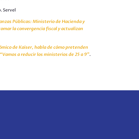
o
. Servel
anzas Públicas: Ministerio de Hacienda y
omar la convergencia fiscal y actualizan
nómico de Kaiser, habla de cómo pretenden
 “Vamos a reducir los ministerios de 25 a 9”
.