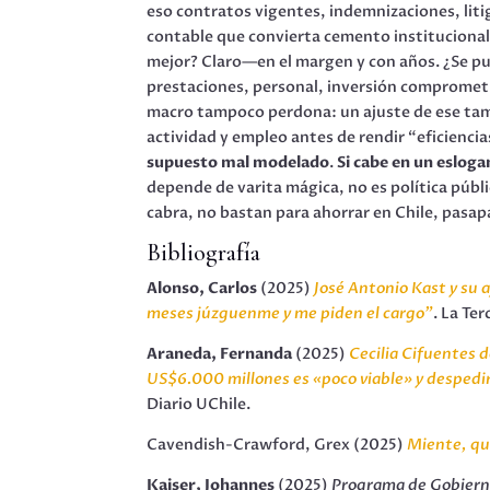
eso contratos vigentes, indemnizaciones, litig
contable que convierta cemento institucional 
mejor? Claro—en el margen y con años. ¿Se p
prestaciones, personal, inversión comprometid
macro tampoco perdona: un ajuste de ese ta
actividad y empleo antes de rendir “eficiencias
supuesto mal modelado
.
Si cabe en un esloga
depende de varita mágica, no es política públi
cabra, no bastan para ahorrar en Chile, pasap
Bibliografía
Alonso, Carlos
(2025)
José Antonio Kast y su 
meses júzguenme y me piden el cargo”
. La Ter
Araneda, Fernanda
(2025)
Cecilia Cifuentes 
US$6.000 millones es «poco viable» y despedi
Diario UChile.
Cavendish-Crawford, Grex (2025)
Miente, qu
Kaiser, Johannes
(2025)
Programa de Gobier