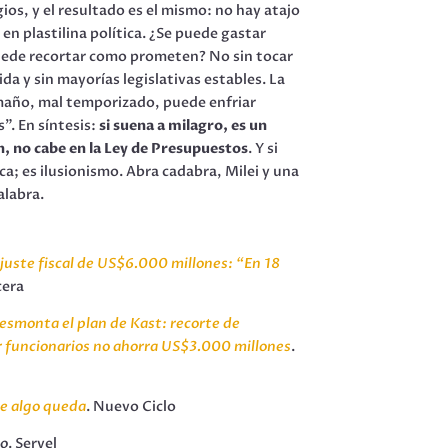
ios, y el resultado es el mismo: no hay atajo
en plastilina política. ¿Se puede gastar
uede recortar como prometen? No sin tocar
a y sin mayorías legislativas estables. La
maño, mal temporizado, puede enfriar
”. En síntesis:
si suena a milagro, es un
n, no cabe en la Ley de Presupuestos
. Y si
ca; es ilusionismo. Abra cadabra, Milei y una
alabra.
ajuste fiscal de US$6.000 millones: “En 18
cera
desmonta el plan de Kast: recorte de
r funcionarios no ahorra US$3.000 millones
.
e algo queda
. Nuevo Ciclo
no
. Servel