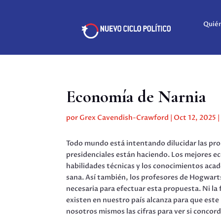
Quié
Economía de Narnia
por
Grex Cavendish-Crawford
|
Oct 12, 2025
Todo mundo está intentando dilucidar las pr
presidenciales están haciendo. Los mejores ec
habilidades técnicas y los conocimientos acad
sana. Así también, los profesores de Hogwar
necesaria para efectuar esta propuesta. Ni la 
existen en nuestro país alcanza para que este
nosotros mismos las cifras para ver si concor