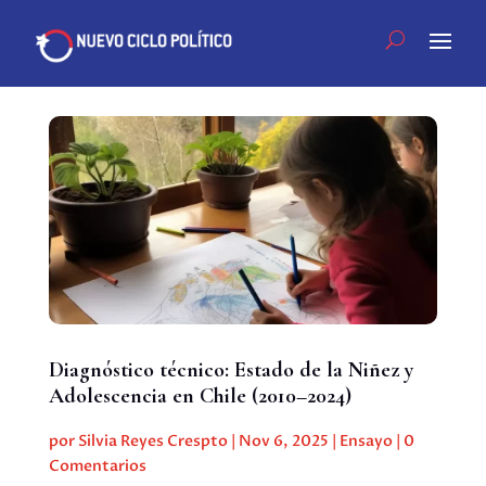
Diagnóstico técnico: Estado de la Niñez y
Adolescencia en Chile (2010–2024)
por
Silvia Reyes Crespto
|
Nov 6, 2025
|
Ensayo
|
0
Comentarios