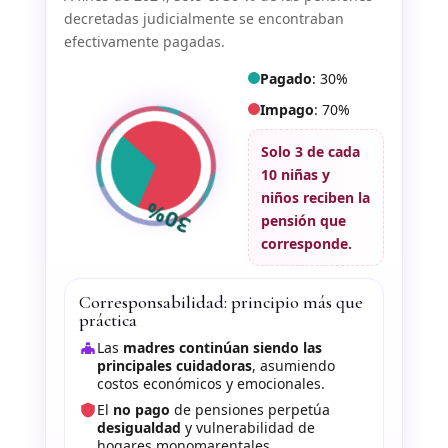
decretadas judicialmente se encontraban
efectivamente pagadas.
Pagado
: 30%
Impago
: 70%
30%
Solo
3 de cada
10
niñas y
niños reciben la
pensión que
corresponde.
Corresponsabilidad: principio más que
práctica
Las
madres continúan siendo las
principales cuidadoras
, asumiendo
costos económicos y emocionales.
El
no pago
de pensiones perpetúa
desigualdad
y vulnerabilidad de
hogares monomarentales.