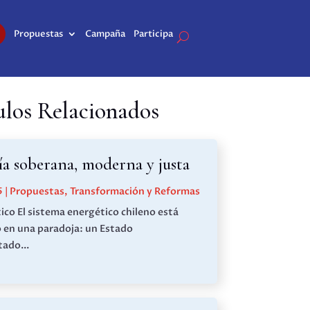
Propuestas
Campaña
Participa
ulos Relacionados
a soberana, moderna y justa
5
|
Propuestas
,
Transformación y Reformas
ico El sistema energético chileno está
 en una paradoja: un Estado
ado...