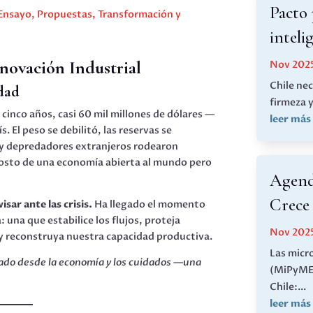
Pacto 
Ensayo
,
Propuestas
,
Transformación y
inteli
enovación Industrial
Nov 202
Chile nec
dad
firmeza 
 cinco años, casi 60 mil millones de dólares —
leer más
. El peso se debilitó, las reservas se
 y depredadores extranjeros rodearon
costo de una economía abierta al mundo pero
Agend
Crece
sar ante las crisis.
Ha llegado el momento
una que estabilice los flujos, proteja
Nov 202
y reconstruya nuestra capacidad productiva.
Las micr
ado desde la economía y los cuidados —una
(MiPyME)
Chile:...
leer más