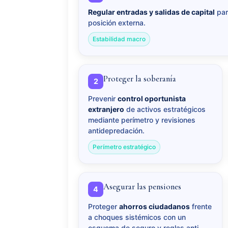
Regular entradas y salidas de capital
par
posición externa.
Estabilidad macro
Proteger la soberanía
2
Prevenir
control oportunista
extranjero
de activos estratégicos
mediante perímetro y revisiones
antidepredación.
Perímetro estratégico
Asegurar las pensiones
4
Proteger
ahorros ciudadanos
frente
a choques sistémicos con un
esquema de seguro y reglas anti-