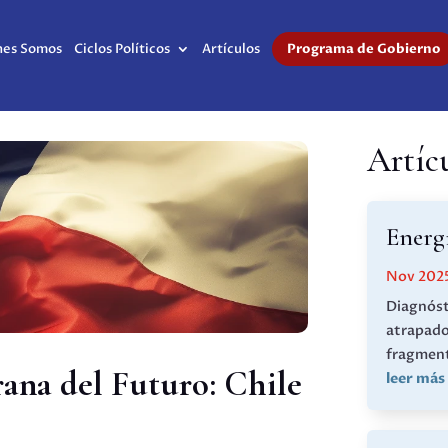
nes Somos
Ciclos Políticos
Artículos
Programa de Gobierno
Artíc
Energí
Nov 202
Diagnóst
atrapado
fragment
ana del Futuro: Chile
leer más