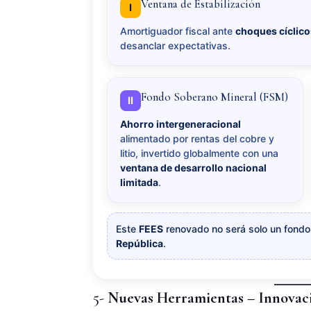
Ventana de Estabilización
I
Amortiguador fiscal ante
choques cíclic
desanclar expectativas.
Fondo Soberano Mineral (FSM)
II
Ahorro intergeneracional
alimentado por rentas del cobre y
litio, invertido globalmente con una
ventana de desarrollo nacional
limitada
.
Este
FEES
renovado no será solo un fondo
República
.
5-
Nuevas Herramientas – Innovaci