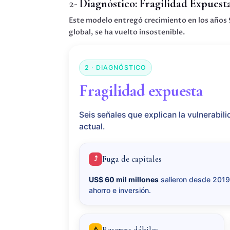
2-
Diagnóstico: Fragilidad Expuest
Este modelo entregó crecimiento en los años 
global, se ha vuelto insostenible.
2 · DIAGNÓSTICO
Fragilidad expuesta
Seis señales que explican la vulnerabil
actual.
Fuga de capitales
⤴︎
US$ 60 mil millones
salieron desde 2019
ahorro e inversión.
Reservas débiles
⚠︎