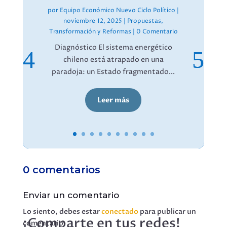
por
Equipo Económico Nuevo Ciclo Político
|
noviembre 12, 2025
|
Propuestas
,
Transformación y Reformas
| 0 Comentario
Diagnóstico El sistema energético
chileno está atrapado en una
paradoja: un Estado fragmentado...
Leer más
0 comentarios
Enviar un comentario
Lo siento, debes estar
conectado
para publicar un
¡Comparte en tus redes!
comentario.