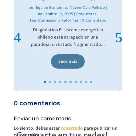
por
Equipo Económico Nuevo Ciclo Político
|
noviembre 12, 2025
|
Propuestas
,
Transformación y Reformas
| 0 Comentario
Diagnóstico El sistema energético
chileno está atrapado en una
paradoja: un Estado fragmentado...
Leer más
0 comentarios
Enviar un comentario
Lo siento, debes estar
conectado
para publicar un
¡Comparte en tus redes!
comentario.